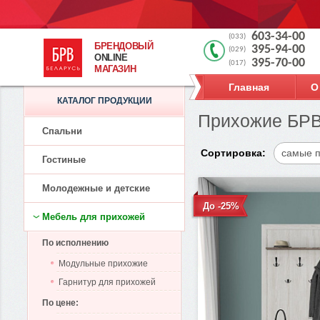
603-34-00
(033)
БРЕНДОВЫЙ
395-94-00
(029)
ONLINE
395-70-00
(017)
МАГАЗИН
Главная
О
КАТАЛОГ ПРОДУКЦИИ
Прихожие БРВ
Спальни
Сортировка:
самые 
Гостиные
Молодежные и детские
До -25%
Мебель для прихожей
По исполнению
Модульные прихожие
Гарнитур для прихожей
По цене: