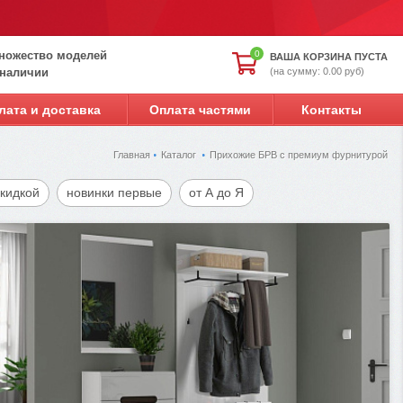
ножество моделей
0
ВАША КОРЗИНА ПУСТА
(на сумму: 0.00 руб)
 наличии
лата и доставка
Оплата частями
Контакты
Главная
Каталог
Прихожие БРВ с премиум фурнитурой
скидкой
новинки первые
от А до Я