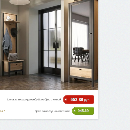
553.86
Цена за вешалку, тумбу для обуви и комод
руб.
945.69
ДСП
Цена за набор на картинке