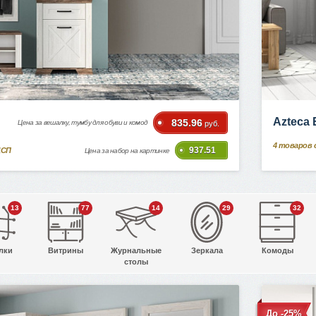
Azteca
835.96
Цена за вешалку, тумбу для обуви и комод
руб.
4
товаров 
937.51
ДСП
Цена за набор на картинке
13
77
14
29
32
лки
Витрины
Журнальные
Зеркала
Комоды
столы
До -25%