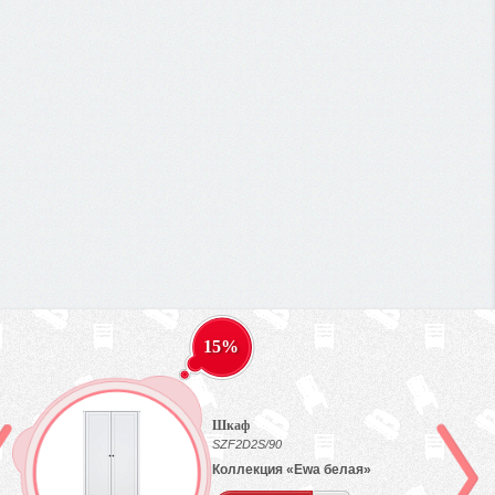
15%
Шкаф
SZF2D2S/90
Коллекция «Ewa белая»