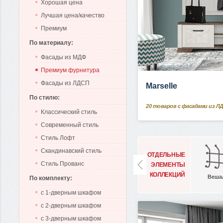
Хорошая цена
Лучшая цена/качество
Премиум
По материалу:
Фасады из МДФ
Премиум фурнитура
Фасады из ЛДСП
Marselle
По стилю:
20
товаров с фасадами из Л
Классический стиль
Современный стиль
Стиль Лофт
Скандинавский стиль
ОТДЕЛЬНЫЕ
Стиль Прованс
ЭЛЕМЕНТЫ
КОЛЛЕКЦИЙ
Веша
По комплекту:
с 1-дверным шкафом
с 2-дверным шкафом
с 3-дверным шкафом