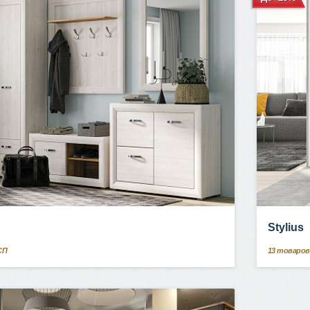
Stylius
СП
13
товаров