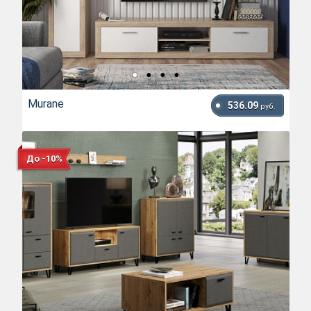
Murane
536.09
руб.
До -10%