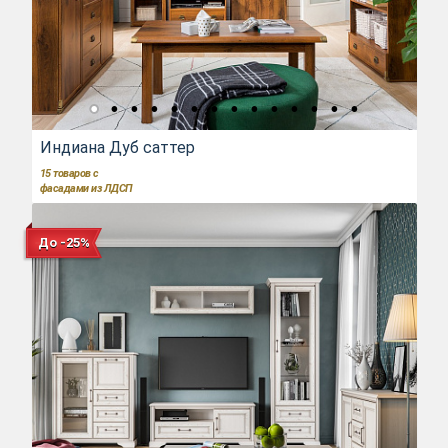
Индиана Дуб саттер
15
товаров с
фасадами из ЛДСП
До -25%