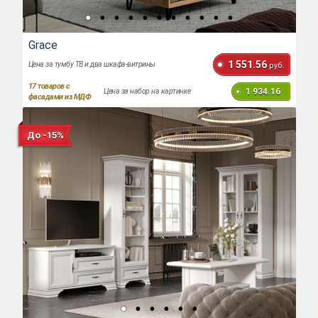
Grace
1 551.56
Цена за тумбу ТВ и два шкафа-витрины
руб.
17
товаров с
1 934.16
Цена за набор на картинке
фасадами из МДФ
До -15%