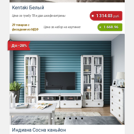
Kentaki Белый
1 314.03
Цена за тумбу ТВ и два шкафа-витрины
руб.
29
товаров с
1 668.96
Цена за набор на картинке
фасадами из МДФ
До -20%
Индиана Сосна каньйон