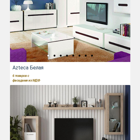
Azteca Белая
6
товаров с
фасадами из МДФ