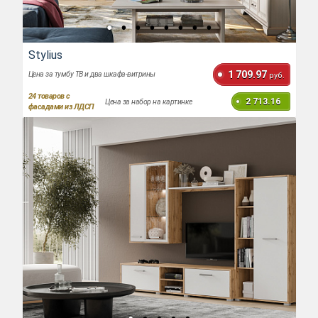
Stylius
1 709.97
Цена за тумбу ТВ и два шкафа-витрины
руб.
24
товаров с
2 713.16
Цена за набор на картинке
фасадами из ЛДСП