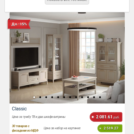
До -15%
Classic
2 081.61
Цена за тумбу ТВ и два шкафа-витрины
руб.
30
товаров с
2 519.27
Цена за набор на картинке
фасадами из МДФ