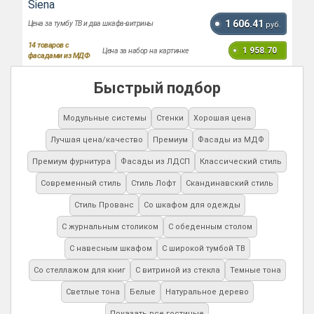
Siena
1 606.41
Цена за тумбу ТВ и два шкафа-витрины
руб.
14
товаров с
1 958.70
Цена за набор на картинке
фасадами из МДФ
Быстрый подбор
Модульные системы
Стенки
Хорошая цена
Лучшая цена/качество
Премиум
Фасады из МДФ
Премиум фурнитура
Фасады из ЛДСП
Классический стиль
Современный стиль
Стиль Лофт
Скандинавский стиль
Стиль Прованс
Со шкафом для одежды
С журнальным столиком
С обеденным столом
С навесным шкафом
С широкой тумбой ТВ
Со стеллажом для книг
С витриной из стекла
Темные тона
Светлые тона
Белые
Натуральное дерево
Показать все гостиные