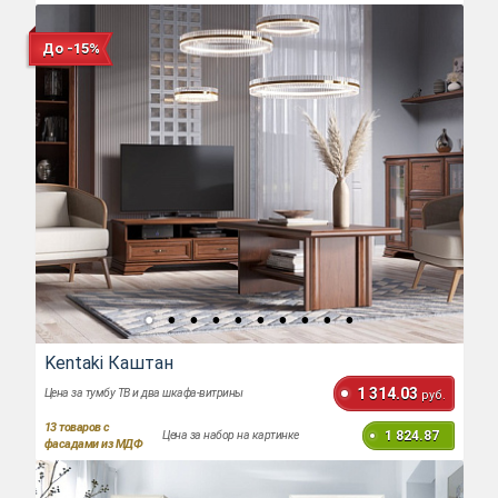
До -15%
Kentaki Каштан
1 314.03
Цена за тумбу ТВ и два шкафа-витрины
руб.
13
товаров с
1 824.87
Цена за набор на картинке
фасадами из МДФ