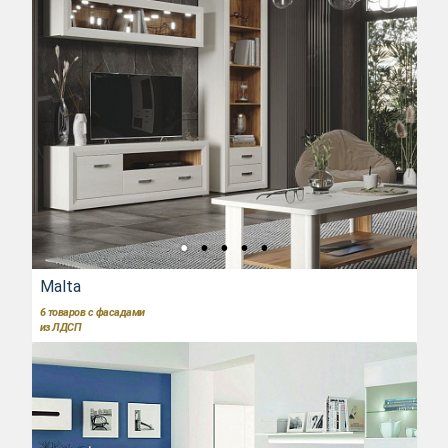
Malta
6
товаров с фасадами
из ЛДСП