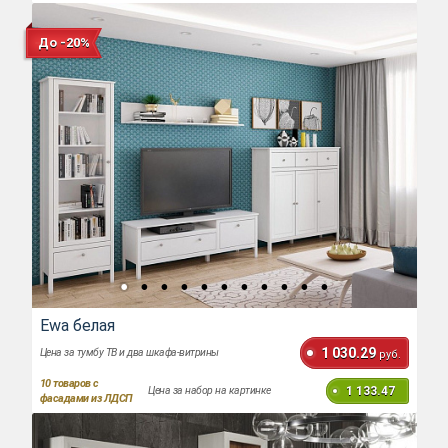
До -20%
Ewa белая
1 030.29
Цена за тумбу ТВ и два шкафа-витрины
руб.
10
товаров с
1 133.47
Цена за набор на картинке
фасадами из ЛДСП