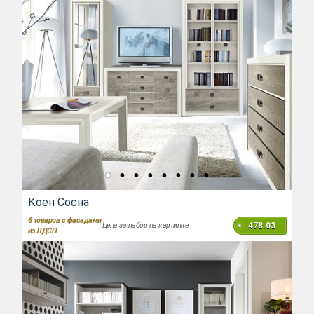
Коен Сосна
6
товаров с фасадами
478.03
Цена за набор на картинке
из ЛДСП