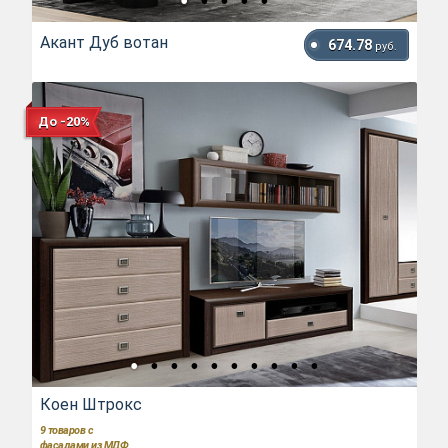
Акант Дуб вотан
674.78
руб.
До -20%
Коен Штрокс
9
товаров с
фасадами из МДФ