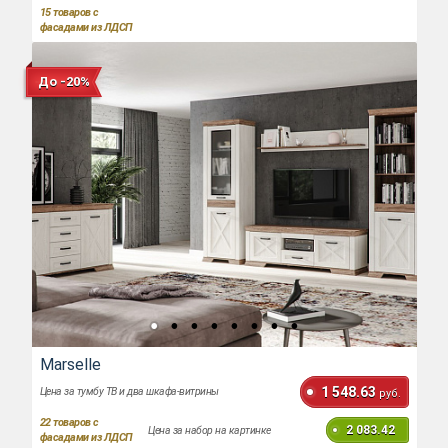
15
товаров с
фасадами из ЛДСП
До -20%
Marselle
1 548.63
Цена за тумбу ТВ и два шкафа-витрины
руб.
22
товаров с
2 083.42
Цена за набор на картинке
фасадами из ЛДСП