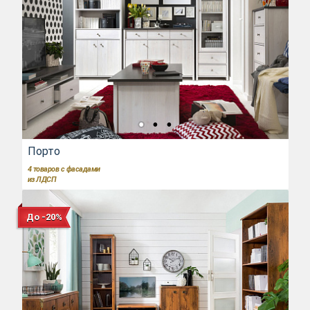
Порто
4
товаров с фасадами
из ЛДСП
До -20%