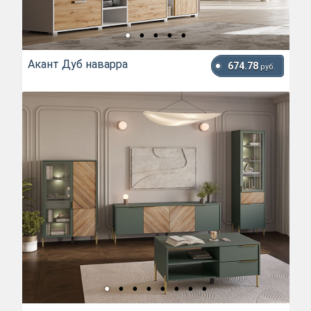
Акант Дуб наварра
674.78
руб.