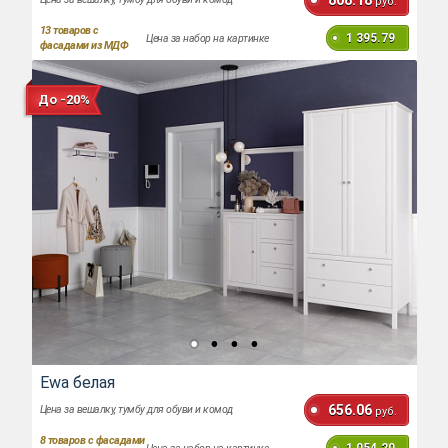
808.18
руб.
13
товаров с
1 395.79
Цена за набор на картинке
фасадами из МДФ
До -20%
Ewa белая
656.06
Цена за вешалку, тумбу для обуви и комод
руб.
8
товаров с фасадами