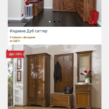
Индиана Дуб саттер
8
товаров с фасадами
из ЛДСП
До -15%