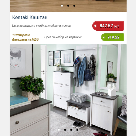
Kentaki Каштан
847.57
Цена за вешалку, тумбу для обуви и комод
руб.
10
товаров с
918.22
Цена за набор на картинке
фасадами из МДФ