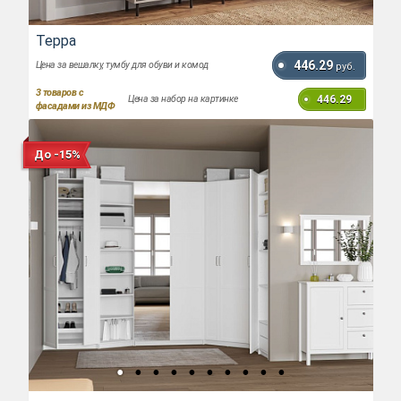
Терра
446.29
Цена за вешалку, тумбу для обуви и комод
руб.
3
товаров с
446.29
Цена за набор на картинке
фасадами из МДФ
До -15%