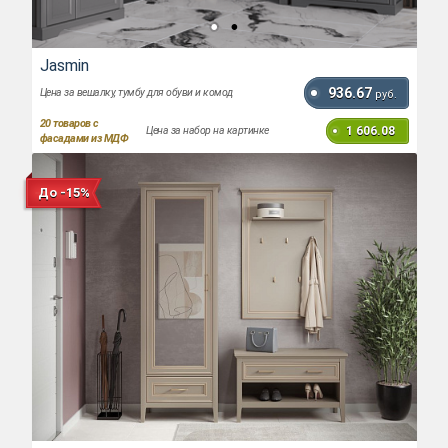
Jasmin
936.67
Цена за вешалку, тумбу для обуви и комод
руб.
20
товаров с
1 606.08
Цена за набор на картинке
фасадами из МДФ
До -15%