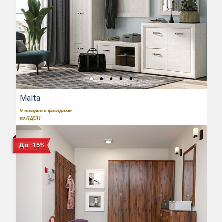
Malta
9
товаров с фасадами
из ЛДСП
До -15%