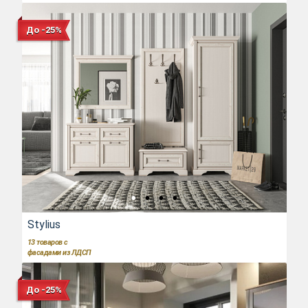
До -25%
Stylius
13
товаров с
фасадами из ЛДСП
До -25%