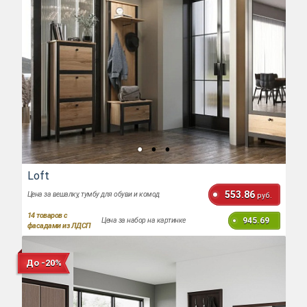
Loft
553.86
Цена за вешалку, тумбу для обуви и комод
руб.
14
товаров с
945.69
Цена за набор на картинке
фасадами из ЛДСП
До -20%