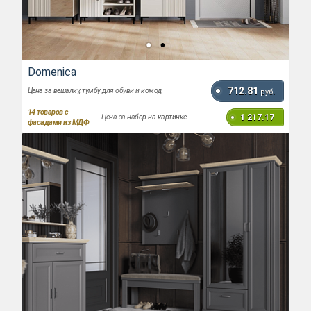
Domenica
712.81
Цена за вешалку, тумбу для обуви и комод
руб.
14
товаров с
1 217.17
Цена за набор на картинке
фасадами из МДФ