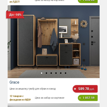
1 054.20
Цена за набор на картинке
из ЛДСП
До -10%
Grace
589.78
Цена за вешалку, тумбу для обуви и комод
руб.
12
товаров с
1 057.59
Цена за набор на картинке
фасадами из МДФ