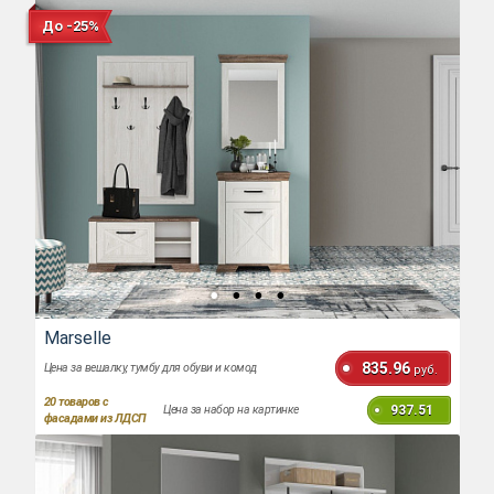
До -25%
Marselle
835.96
Цена за вешалку, тумбу для обуви и комод
руб.
20
товаров с
937.51
Цена за набор на картинке
фасадами из ЛДСП