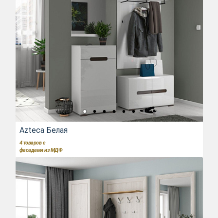
Azteca Белая
4
товаров с
фасадами из МДФ