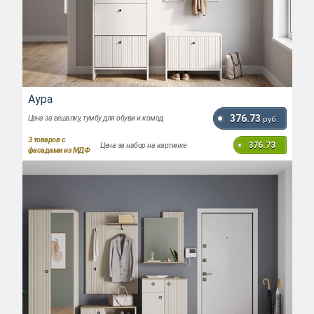
Аура
376.73
Цена за вешалку, тумбу для обуви и комод
руб.
3
товаров с
376.73
Цена за набор на картинке
фасадами из МДФ