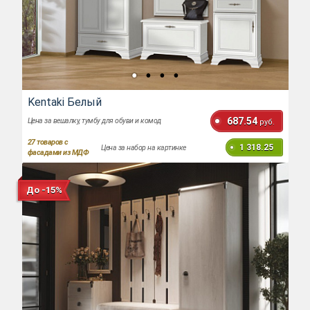
Kentaki Белый
687.54
Цена за вешалку, тумбу для обуви и комод
руб.
27
товаров с
1 318.25
Цена за набор на картинке
фасадами из МДФ
До -15%