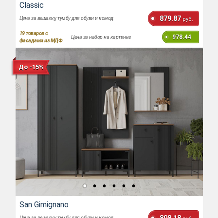
Classic
879.87
Цена за вешалку, тумбу для обуви и комод
руб.
19
товаров с
978.44
Цена за набор на картинке
фасадами из МДФ
До -15%
San Gimignano
Цена за вешалку, тумбу для обуви и комод