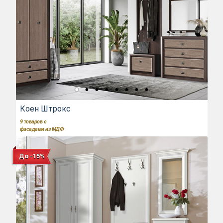
Коен Штрокс
9
товаров с
фасадами из МДФ
До -15%