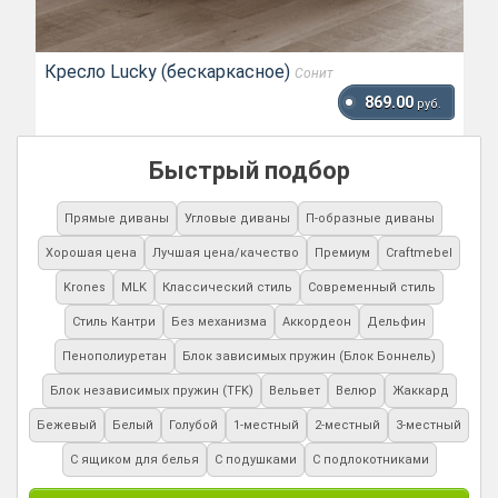
Кресло Lucky (бескаркасное)
Сонит
869.00
руб.
Быстрый подбор
Прямые диваны
Угловые диваны
П-образные диваны
Хорошая цена
Лучшая цена/качество
Премиум
Craftmebel
Krones
MLK
Классический стиль
Современный стиль
Стиль Кантри
Без механизма
Аккордеон
Дельфин
Пенополиуретан
Блок зависимых пружин (Блок Боннель)
Блок независимых пружин (TFK)
Вельвет
Велюр
Жаккард
Бежевый
Белый
Голубой
1-местный
2-местный
3-местный
С ящиком для белья
С подушками
С подлокотниками