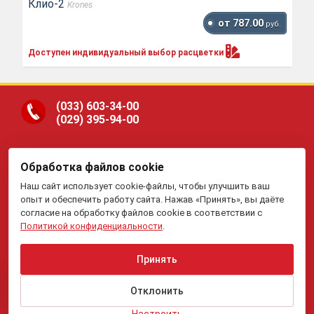
Клио-2
Krones
от 787.00
руб.
Доступен индивидуальный выбор
расцветки
(033)
603-34-00
(029)
395-94-00
Обработка файлов cookie
ООО «Гранд Парк», юр.адрес: 220005, Минск, ул.
Наш сайт использует cookie-файлы, чтобы улучшить ваш
Платонова, 22-204. В торговом реестре с 19 января 2015 г.
Регистрация №191081534, 05.11.2008, Мингорисполком.
опыт и обеспечить работу сайта. Нажав «Принять», вы даёте
Рассмотрение обращений потребителей, телефон
(017)
395-
согласие на обработку файлов cookie в соответствии с
70-00,
(033)
603-34-00,
(029)
395-94-00 , e-mail:
Политикой конфиденциальности
.
my.meb@yandex.ru
.
Отдел торговли и услуг Администрации Первомайского
района г.Минска: тел. +375(17)215-14-65, Начальник
отдела: Жакович Юлия Николаевна.
Принять
Вся приведенная на данном сайте информация, включая
информацию о ценах, носит исключительно
информационный характер и не является публичной
Отклонить
офертой.