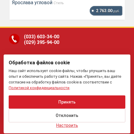
Ярослава угловой
Стиль
2 763.00
руб.
(033)
603-34-00
(029)
395-94-00
Обработка файлов cookie
ООО «Гранд Парк», юр.адрес: 220005, Минск, ул.
Наш сайт использует cookie-файлы, чтобы улучшить ваш
Платонова, 22-204. В торговом реестре с 19 января 2015 г.
Регистрация №191081534, 05.11.2008, Мингорисполком.
опыт и обеспечить работу сайта. Нажав «Принять», вы даёте
Рассмотрение обращений потребителей, телефон
(017)
395-
согласие на обработку файлов cookie в соответствии с
70-00,
(033)
603-34-00,
(029)
395-94-00 , e-mail:
Политикой конфиденциальности
.
my.meb@yandex.ru
.
Отдел торговли и услуг Администрации Первомайского
района г.Минска: тел. +375(17)215-14-65, Начальник
отдела: Жакович Юлия Николаевна.
Принять
Вся приведенная на данном сайте информация, включая
информацию о ценах, носит исключительно
информационный характер и не является публичной
Отклонить
офертой.
Настроить