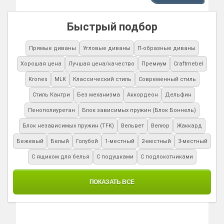
Быстрый подбор
Прямые диваны
Угловые диваны
П-образные диваны
Хорошая цена
Лучшая цена/качество
Премиум
Craftmebel
Krones
MLK
Классический стиль
Современный стиль
Стиль Кантри
Без механизма
Аккордеон
Дельфин
Пенополиуретан
Блок зависимых пружин (Блок Боннель)
Блок независимых пружин (TFK)
Вельвет
Велюр
Жаккард
Бежевый
Белый
Голубой
1-местный
2-местный
3-местный
С ящиком для белья
С подушками
С подлокотниками
ПОКАЗАТЬ ВСЕ