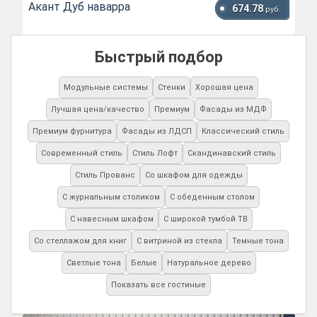
Акант Дуб наварра
674.78
руб.
Быстрый подбор
Модульные системы
Стенки
Хорошая цена
Лучшая цена/качество
Премиум
Фасады из МДФ
Премиум фурнитура
Фасады из ЛДСП
Классический стиль
Современный стиль
Стиль Лофт
Скандинавский стиль
Стиль Прованс
Со шкафом для одежды
С журнальным столиком
С обеденным столом
С навесным шкафом
С широкой тумбой ТВ
Со стеллажом для книг
С витриной из стекла
Темные тона
Светлые тона
Белые
Натуральное дерево
Показать все гостиные