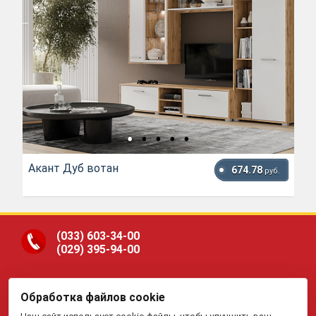
Акант Дуб вотан
674.78
руб.
(033)
603-34-00
(029)
395-94-00
Обработка файлов cookie
ООО «Гранд Парк», юр.адрес: 220005, Минск, ул.