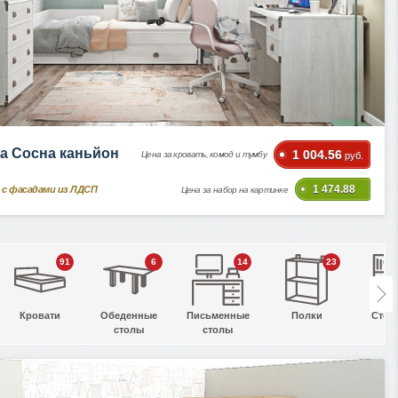
а Сосна каньйон
1 004.56
Цена за кровать, комод и тумбу
руб.
1 474.88
 с фасадами из ЛДСП
Цена за набор на картинке
91
6
14
23
Кровати
Обеденные
Письменные
Полки
Стел
столы
столы