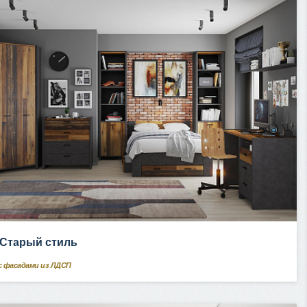
f Старый стиль
с фасадами из ЛДСП