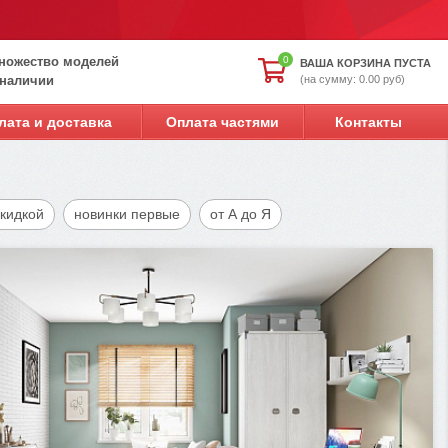
ножество моделей
0
ВАША КОРЗИНА ПУСТА
(на сумму: 0.00 руб)
 наличии
лата и доставка
Оплата частями
Контакты
скидкой
новинки первые
от А до Я