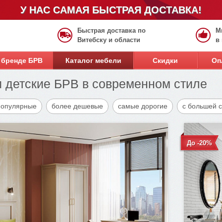
У НАС САМАЯ БЫСТРАЯ ДОСТАВКА!
Быстрая доставка по
М
Витебску и области
в
 бренде БРВ
Каталог мебели
Скидки
Оп
 детские БРВ в современном стиле
популярные
более дешевые
самые дорогие
с большей 
До -20%