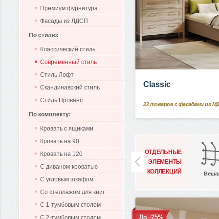
Премиум фурнитура
Фасады из ЛДСП
По стилю:
Классический стиль
Современный стиль
Стиль Лофт
Classic
Скандинавский стиль
Стиль Прованс
22
товаров с фасадами из М
По комплекту:
Кровать с ящиками
Кровать на 90
ОТДЕЛЬНЫЕ
Кровать на 120
ЭЛЕМЕНТЫ
С диваном-кроватью
КОЛЛЕКЦИЙ
Веша
С угловым шкафом
Со стеллажом для книг
С 1-тумбовым столом
До -25%
С 2-тумбовым столом