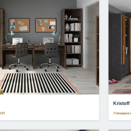
Kristof
ДСП
7
товаров 