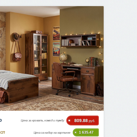
р
809.88
Цена за кровать, комод и тумбу
руб.
1 635.47
ДСП
Цена за набор на картинке