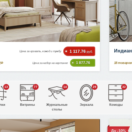
Индиан
1 117.76
Цена за кровать, комод и тумбу
руб.
1 877.76
ДФ
18
товаров
Цена за набор на картинке
13
77
14
29
32
лки
Витрины
Журнальные
Зеркала
Комоды
столы
До -10%