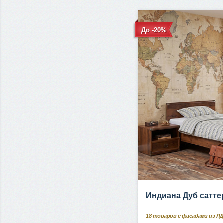
До -20%
Индиана Дуб сатте
18
товаров с фасадами из Л