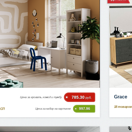
Grace
785.30
Цена за кровать, комод и тумбу
руб.
18
товаров
997.96
ДСП
Цена за набор на картинке