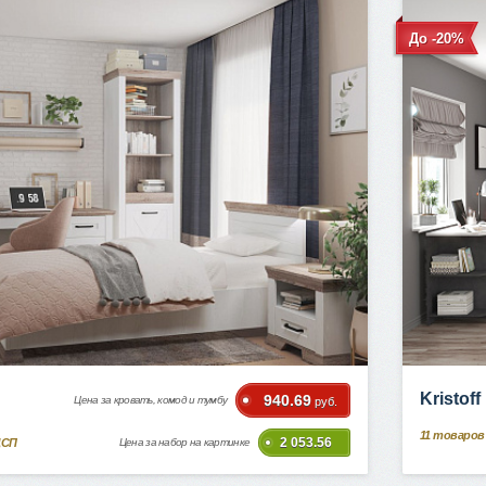
До -20%
Kristof
940.69
Цена за кровать, комод и тумбу
руб.
11
товаров 
2 053.56
ДСП
Цена за набор на картинке