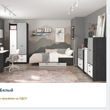
f Белый
с фасадами из ЛДСП